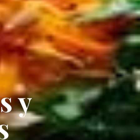
s y
s